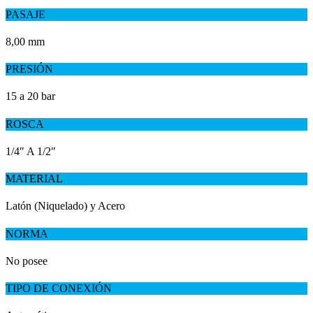
PASAJE
8,00 mm
PRESIÓN
15 a 20 bar
ROSCA
1/4″ A 1/2″
MATERIAL
Latón (Niquelado) y Acero
NORMA
No posee
TIPO DE CONEXIÓN